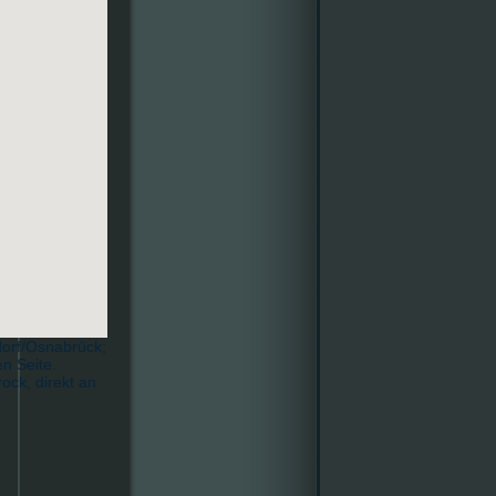
dorf/Osnabrück;
n Seite.
ock, direkt an