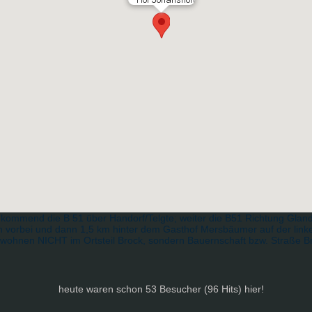
kommend die B 51 über Handorf/Telgte; weiter die B51 Richtung Glan
 vorbei und dann 1,5 km hinter dem Gasthof Mersbäumer auf der linke
 wohnen NICHT im Ortsteil Brock, sondern Bauernschaft bzw. Straße Br
heute waren schon 53 Besucher (96 Hits) hier!