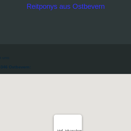
Reitponys aus Ostbevern
n uns:
8346 Ostbevern: