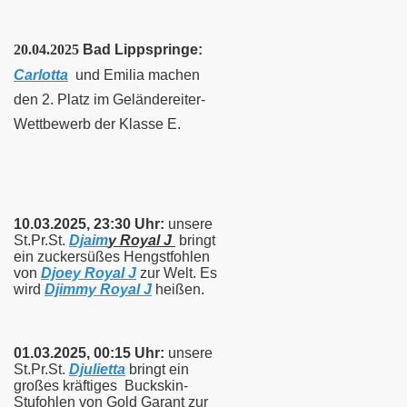
20.04.2025
Bad Lippspringe:
Carlotta
und Emilia machen
den 2. Platz im Geländereiter-
Wettbewerb der Klasse E.
10.03.202
5, 23:30 Uhr:
unsere
St.Pr.St.
Djaim
y Royal J
bringt
ein zuckersüßes Hengstfohlen
von
Djoey Royal J
zur Welt. Es
wird
Djimmy Royal J
heißen
.
01.03.2025, 00:15 Uhr:
unsere
St.Pr.St.
Djulietta
bringt ein
großes kräftiges Buckskin-
Stufohlen von
Gold Garant zur