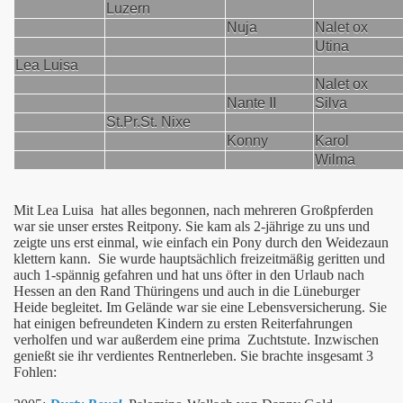
Luzern
Nuja
Nalet ox
Utina
Lea Luisa
Nalet ox
Nante II
Silva
St.Pr.St. Nixe
Konny
Karol
Wilma
Mit Lea Luisa hat alles begonnen, nach mehreren Großpferden
war sie unser erstes Reitpony. Sie kam als 2-jährige zu uns und
zeigte uns erst einmal, wie einfach ein Pony durch den Weidezaun
klettern kann.
Sie wurde hauptsächlich freizeitmäßig geritten und
auch 1-spännig gefahren und hat uns öfter in den Urlaub nach
Hessen an den Rand Thüringens und auch in die Lüneburger
Heide begleitet. Im Gelände war sie eine Lebensversicherung. Sie
hat einigen befreundeten Kindern zu ersten Reiterfahrungen
verholfen und war außerdem eine prima Zuchtstute. Inzwischen
genießt sie ihr verdientes Rentnerleben. Sie brachte insgesamt 3
Fohlen: