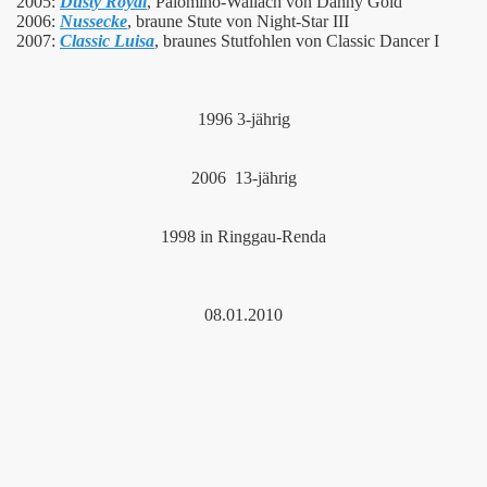
2005:
Dusty Royal
, Palomino-Wallach von Danny Gold
2006:
Nussecke
, braune Stute von Night-Star III
2007:
Classic Luisa
, braunes Stutfohlen von Classic Dancer I
1996 3-jährig
2006 13-jährig
1998 in Ringgau-Renda
08.01.2010