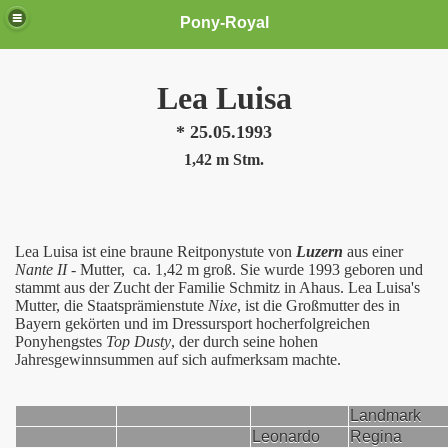
Pony-Royal
Lea Luisa
* 25.05.1993
1,42 m Stm.
Lea Luisa ist eine braune Reitponystute von
Luzern
aus einer
Nante II
- Mutter, ca. 1,42 m groß. Sie wurde 1993 geboren und
stammt aus der Zucht der Familie Schmitz in Ahaus. Lea Luisa's
Mutter, die Staatsprämienstute
Nixe
, ist die Großmutter des in
Bayern gekörten und im Dressursport hocherfolgreichen
Ponyhengstes
Top Dusty
, der durch seine hohen
Jahresgewinnsummen auf sich aufmerksam machte.
Landmark
Leonardo
Regina