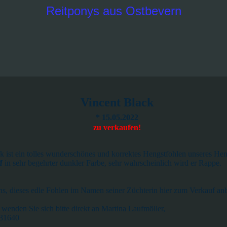
Reitponys aus Ostbevern
Vincent Black
* 15.05.2022
zu verkaufen!
ck
ist ein tolles wunderschönes und korrektes Hengstfohlen
unseres Hen
M
in sehr begehrter dunkler Farbe, sehr wahrscheinlich wird er Rappe.
ns, dieses edle Fohlen im Namen seiner Züchterin hier zum Verkauf anb
 wenden Sie sich bitte direkt an Martina Laufmöller,
831640