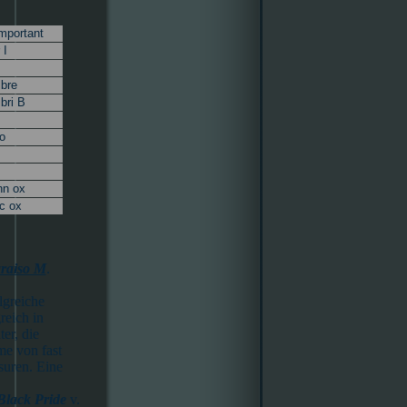
Important
 I
bre
bri B
no
nn ox
ic ox
raiso M
.
lgreiche
reich in
er, die
e von fast
suren. Eine
Black Pride
v.