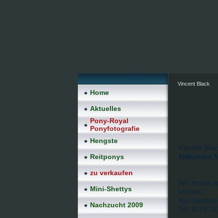
Vincent Black
Home
Aktuelles
Pony-Royal
Ponyfotografie
Hengste
Vincent Bla
Valparaiso 
Reitponys
zu verkaufen
Wir freuen u
Mini-Shettys
können.
Bei Interesse
Nachzucht 2009
Tel. 0178 2