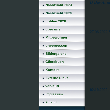
D-Day AT
u
Nachzucht 2024
Nachzucht 2025
Fohlen 2026
über uns
27.06.2022 S
Mitbewohner
unvergessen
Bildergalerie
Gästebuch
Kontakt
Externe Links
verkauft
02.10.2022
e
Impressum
Anfahrt