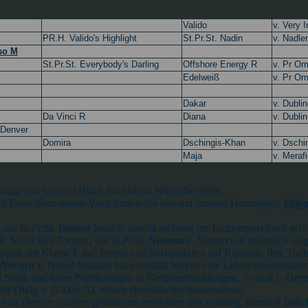
Valido
v. Very 
PR.H. Valido's Highlight
St.Pr.St. Nadin
v. Nadler
so M
St.Pr.St. Everybody's Darling
Offshore Energy R
v. Pr Om
Edelweiß
v. Pr Om
Dakar
v. Dubli
Da Vinci R
Diana
v. Dublin
 Denver
Domira
Dschingis-Khan
v. Dschi
Maja
v. Meraf
ung von Vincent Black lässt keine Wünsche offen.
nd Fotos über seinen Vater finden Sie hier auf unserer Homepage:
Valpa
 die St.Pr.St.
Denver
brachte bereits mehrere im Turniersport hoch erfo
So ist ihre Tochter
,
die St.Pr.St.
Novena
v.
Nabucco R
mehrfach sieg
ngen der Klasse L auf Trense und hochplatziert auf Kandare. Ihre Tocht
 Navaya
v. Nobel Nagano hat ebenfalls bereits eine Lebensgewinnsumm
 Siege und hohe Platzierungen in Reitpferdeprüfungen, A- und L-Dres
er Diely v. D-Day AT erhielt ebenfalls die Staatsprämie.
e von
Denver
wurden gekört und erreichten den Endring, nämlich
Dito 