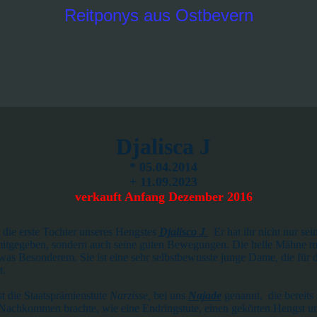
Reitponys aus Ostbevern
Djalisca J
* 05.04.2014
+ 11.09.2023
verkauft Anfang Dezember 2016
t die erste Tochter unseres Hengstes
Djalisco J
Er hat ihr nicht nur sei
.
mitgegeben, sondern auch seine guten Bewegungen.
Die helle Mähne ma
twas Besonderem. Sie ist eine sehr selbstbewusste junge Dame, die für d
t.
st die Staatsprämienstute
Narzisse,
bei uns
Najade
genannt, die bereits 
 Nachkommen brachte, wie eine Endringstute, einen gekörten Hengst u