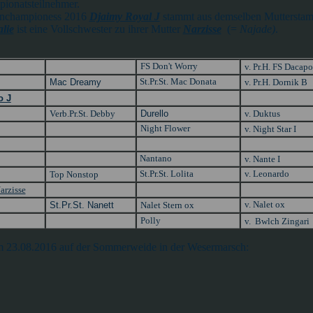
ionatsteilnehmer.
enchampioness 2016
Djaimy Royal J
stammt aus demselben Muttersta
lie
ist eine Vollschwester zu ihrer Mutter
Narzisse
(=
Najade)
.
FS Don't Worry
v. Pr.H. FS Dacap
St.Pr.St. Mac Donata
Mac Dreamy
v. Pr.H. Dornik B
o J
Verb.Pr.St. Debby
Durello
v. Duktus
Night Flower
v. Night Star I
Nantano
v. Nante I
St.Pr.St. Lolita
v. Leonardo
Top Nonstop
arzisse
v. Nalet ox
St.Pr.St. Nanett
Nalet Stern ox
Polly
v. Bwlch Zingari
am 23.08.2016 auf der Sommerweide in der Wesermarsch: