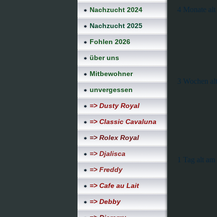
4 Monate alt
Nachzucht 2024
Nachzucht 2025
Fohlen 2026
über uns
Mitbewohner
3 Wochen al
unvergessen
=> Dusty Royal
=> Classic Cavaluna
=> Rolex Royal
=> Djalisca
1 Tag alt am
=> Freddy
=> Cafe au Lait
=> Debby