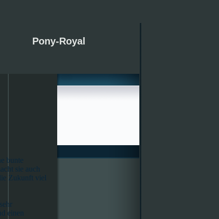
Pony-Royal
ne bunte
cht sie auch
ie Zukunft viel
sehr
nd einen