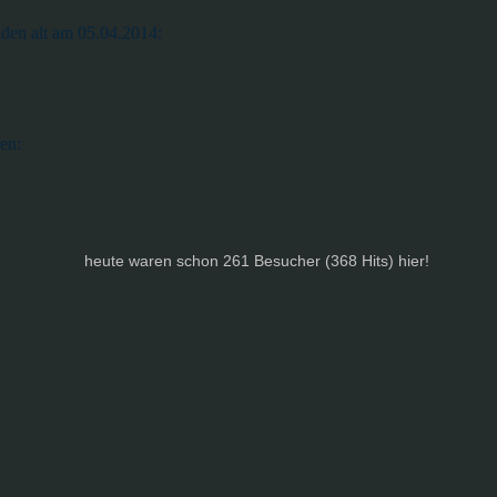
nden alt am 05.04.2014:
en:
heute waren schon 261 Besucher (368 Hits) hier!