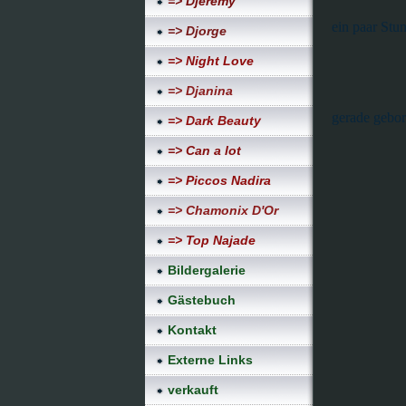
=> Djeremy
ein paar Stu
=> Djorge
=> Night Love
=> Djanina
gerade gebor
=> Dark Beauty
=> Can a lot
=> Piccos Nadira
=> Chamonix D'Or
=> Top Najade
Bildergalerie
Gästebuch
Kontakt
Externe Links
verkauft