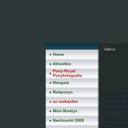
Djalisca
Home
Aktuelles
Pony-Royal
Ponyfotografie
Hengste
Reitponys
Djalisca J
is
Fuchsfarbe 
zu verkaufen
optisch zu e
erwarten läss
Mini-Shettys
Ihre Mutter i
Nachzucht 2009
erfolgreiche