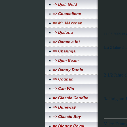
=> Djali Gold
=> Cosmoliene
=> Mr. Mäxchen
=> Djaluna
11.06.2009 in 
=> Dance a lot
fast 2 Jahre al
=> Charinga
=> Djim Beam
=> Danny Rubin
2 1/2 Jahre 
=> Cognac
=> Can Win
=> Classic Candira
3-jährig am 
=> Duneway
=> Classic Boy
Vater: Dann
=> Djonny Royal