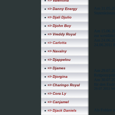
=> Valentina
Am 31.05.201
=> Danny Energy
Stutenleistu
=> Djali Djulio
=> Djohn Boy
Am 15.06.201
=> Vreddy Royal
zur westfälic
Am 24.06.201
=> Carlotta
24.06.2011 R
=> Navalny
=> Djappelou
=> Djames
Am 29.07.201
Reitponyprüf
=> Djorgina
Am 30.07.201
für den Endr
=> Charingo Royal
29.07.2011 We
=> Cora Ly
=> Canjamel
Als Fohlen i
=> Djack Daniels