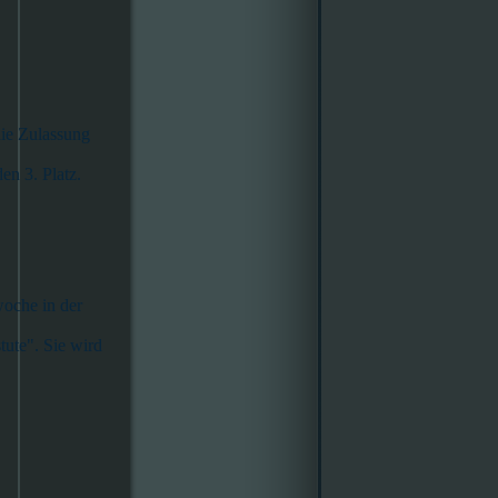
die Zulassung
en 3. Platz.
oche in der
tute". Sie wird