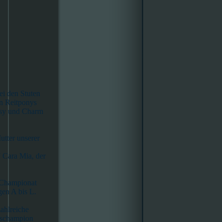
ei den Stuten
en Reitponys
essy und Charm
utter unserer
 Cara Mia, der
-Championat
en A bis L.
ahlreiche
schampion