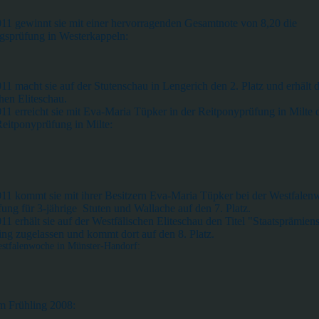
1 gewinnt sie mit einer hervorragenden Gesamtnote von 8,20 die
ngsprüfung in Westerkappeln:
1 macht sie auf der Stutenschau in Lengerich den 2. Platz und erhält 
hen Eliteschau.
1 erreicht sie mit Eva-Maria Tüpker in der Reitponyprüfung in Milte d
eitponyprüfung in Milte:
1 kommt sie mit ihrer Besitzern Eva-Maria Tüpker bei der Westfalenw
ung für 3-jährige Stuten und Wallache auf den 7. Platz.
1 erhält sie auf der Westfälischen Eliteschau den Titel "Staatsprämiens
ing zugelassen und kommt dort auf den 8. Platz.
stfalenwoche in Münster-Handorf:
m Frühling 2008: