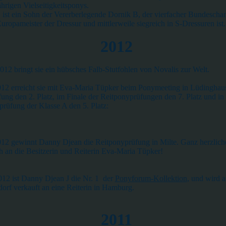
hrigen Vielseitigkeitsponys.
ist ein Sohn der Vererberlegende Dornik B, der vierfacher Bundescha
uropameister der Dressur und mittlerweile siegreich
in S-Dressuren ist.
2012
012 bringt sie ein hübsches Falb-Stutfohlen von Novalis zur Welt.
2 erreicht sie mit Eva-Maria Tüpker beim Ponymeeting in Lüdinghaus
ung den 2. Platz, im Finale der Reitponyprüfungen den 7. Platz und in
rüfung der Klasse A den 5. Platz:
2 gewinnt Danny Djean die Reitponyprüfung in Milte. Ganz herzlich
an die Besitzerin und Reiterin Eva-Maria Tüpker!
12 ist Danny Djean J die Nr. 1
der
Ponyforum-Kollektion
, und wird 
dorf verkauft an eine Reiterin in Hamburg.
2011