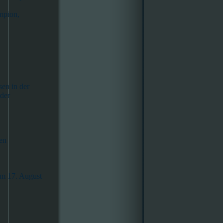
mpion,
en in der
 der
en
am 17. August