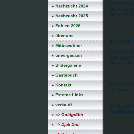
2008 der 6-jä
Nachzucht 2024
Danny Gold
mehrfacher E
Nachzucht 2025
Fohlen 2026
über uns
Im Februar 2
Mitbewohner
Am 17.06.201
unvergessen
Reitponyprüf
Dressurponyp
Bildergalerie
Gästebuch
Am 21.06.201
Kontakt
Glückwunsch 
Externe Links
verkauft
Im August 20
in Adelheids
=> Goldgräfin
=> Djali Drei