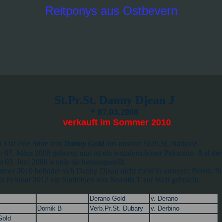
Reitponys aus Ostbevern
St.Pr.St. Danny Djean J
* 07.03.2008
verkauft im Sommer 2010
J ist eine Stute von
Danny Gold
aus unserer
St.Pr.St. Nathalie
.
 07. März 2008 geboren und ist ein wunderschöner Palomino. Auf der
 03. Juni 2008 wurde sie herausgestellt.
mer 2010 befindet sich Danny Djean nicht mehr in unserem Besitz. Si
m Februar 2012 ein Stutfohlen von Novalis T zur Welt gebracht.
Derano Gold
v. Derano
Dornik B
Verb.Pr.St. Dubary
v. Derbino
Gold