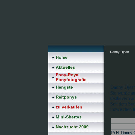
Danny Djean
Home
Aktuelles
Pony-Royal
Ponyfotografie
Hengste
Danny Djean 
Sie wurde am
Reitponys
Ostbevern am
Seit dem Som
zu verkaufen
inzwischen i
Mini-Shettys
Nachzucht 2009
Pr.H. Danny 