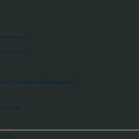
der Wesermarsch:
t am 03.01.2010:
alt am 12.09.2010 in der Wesermarsch:
12.03.2011:
y Gold