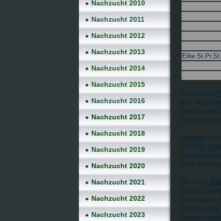
Nachzucht 2010
Nachzucht 2011
Nachzucht 2012
Nachzucht 2013
Elite St.Pr.St
Nachzucht 2014
Nachzucht 2015
Ihre Mutter
N
Nachzucht 2016
und Wallache
kam sie auf 
Nachzucht 2017
of Nibelunge
Nachzucht 2018
Nathalie
ist 
St.Pr.St.
Dun
Nachzucht 2019
Nathalie's u
Vize-Bunde
Nachzucht 2020
Ihr Vater
Da
Nachzucht 2021
und im Westf
Nachzucht 2022
Heute dann S
Danny Gold
Nachzucht 2023
Bundeschamp