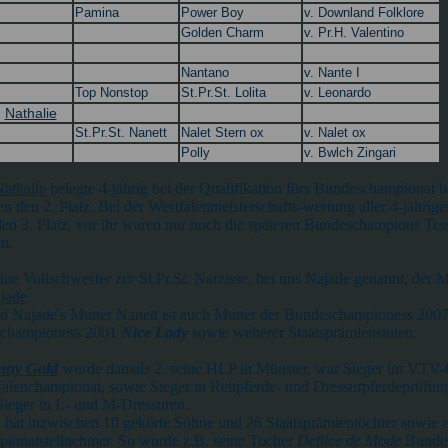
Pamina
Power Boy
v. Downland Folklore
Golden Charm
v. Pr.H. Valentino
Nantano
v. Nante I
Top Nonstop
St.Pr.St. Lolita
v. Leonardo
Nathalie
.
St.Pr.St. Nanett
Nalet Stern ox
v. Nalet ox
Polly
v. Bwlch Zingari
athalie
belegte 4-jährig bei der Qualifikation fürs Bundeschampionat b
n den 2. Platz. Bei der Westfalenmeisterschafts-wertung aller 4-jährig
den 3. Platz, vor ihr waren nur noch die späteren Bundeschampions T
n.
eine Vollschwester zur St.Pr.St. Narzisse, bei uns Najade genannt, der M
jade
.
nd Najade's Mutter Nanett ist auch Mutter der Bundeschampioness 2007
schampioness 2001
Nice Lady
sowie weiterer Staatsprämienstuten.
nny Gold
wurde damals 2. seine HLP in Münster, war Sieger im VTV
alenchampionat, sowie Sieger in Reitpferde- und Dressurpferdeprüfung
ieger in L- und M-Dressuren.
hat inzwischen 10 gekörte Söhne und 26 Staatsprämientöchter sowie z
ionatsteilnehmer. So wurde z.B. seine Tocher
Defilee de Mode
Bunde