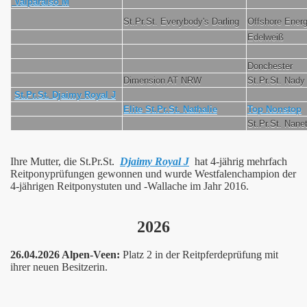
Valparaiso M
St.Pr.St. Everybody's Darling
Offshore Ener
Edelweiß
Donchester
Dimension AT NRW
St.Pr.St. Nady
St.Pr.St. Djaimy Royal J
Elite St.Pr.St. Nathalie
Top Nonstop
St.Pr.St. Nanet
Ihre Mutter, die St.Pr.St.
Djaimy Royal J
hat 4-jährig mehrfach
Reitponyprüfungen gewonnen und wurde Westfalenchampion der
4-jährigen Reitponystuten und -Wallache im Jahr 2016.
2026
26.04.2026 Alpen-Veen:
Platz 2 in der Reitpferdeprüfung mit
ihrer neuen Besitzerin.