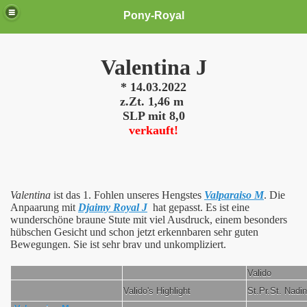
Pony-Royal
Valentina J
* 14.03.2022
z.Zt. 1,46 m
SLP mit 8,0
verkauft!
Valentina
ist das 1. Fohlen unseres Hengstes
Valparaiso M
. Die
Anpaarung mit
Djaimy Royal J
hat gepasst. Es ist eine
wunderschöne braune Stute mit viel Ausdruck, einem besonders
hübschen Gesicht und schon jetzt erkennbaren sehr guten
Bewegungen. Sie ist sehr brav und unkompliziert.
Valido
Valido's Highlight
St.Pr.St. Nadin